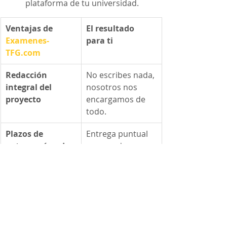
plataforma de tu universidad.
Ventajas de 
El resultado 
Examenes-
para ti
TFG.com
Redacción 
No escribes nada, 
integral del 
nosotros nos 
proyecto
encargamos de 
todo.
Plazos de 
Entrega puntual 
entrega récord
asegurada, 
incluso en casos 
urgentes.
Tarifas low cost 
La mayor calidad 
ajustadas
académica al 
precio más 