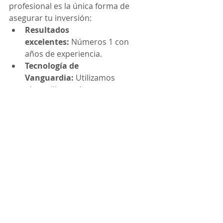
profesional es la única forma de 
asegurar tu inversión:
Resultados 
excelentes:
 Números 1 con 
años de experiencia.
Tecnología de 
Vanguardia:
 Utilizamos  
pinganillos y cámaras  
avanzados del mercado (no 
detectables por inhibidores 
básicos).
Soporte TFG/TFM:
 Si además 
del examen necesitas terminar 
tu grado, somos la web de 
referencia en 
hacer tu TFG de la 
UNED
.
"No dejes que la UNED te 
detenga. Si el sistema es 