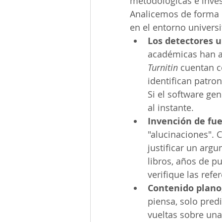
metodológicas e inves
Analicemos de forma 
en el entorno universi
Los detectores u
académicas han a
Turnitin
 cuentan c
identifican patro
Si el software gen
al instante.
Invención de fue
"alucinaciones". 
justificar un arg
libros, años de p
verifique las ref
Contenido plano,
piensa, solo pred
vueltas sobre una