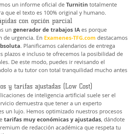
gamos un informe oficial de 
Turnitin
 totalmente 
a que el texto es 100% original y humano.
ápidas con opción parcial
s un 
generador de trabajos IA
 es porque 
n de urgencia. En 
Examenes-TFG.com
 destacamos 
absoluta
. Planificamos calendarios de entrega 
s plazos e incluso te ofrecemos la posibilidad de 
ales. De este modo, puedes ir revisando el 
dolo a tu tutor con total tranquilidad mucho antes 
os y tarifas ajustadas (Low Cost)
icaciones de inteligencia artificial suele ser el 
ervicio demuestra que tener a un experto 
 es un lujo. Hemos optimizado nuestros procesos 
e 
tarifas muy económicas y ajustadas
, dándote 
 premium de redacción académica que respeta tu 