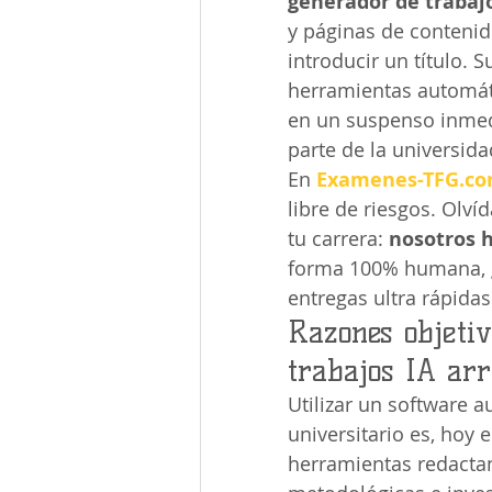
generador de trabajo
y páginas de conteni
introducir un título. S
herramientas automáti
en un suspenso inmedi
parte de la universida
En 
Examenes-TFG.c
libre de riesgos. Olv
tu carrera: 
nosotros h
forma 100% humana, g
entregas ultra rápidas
Razones objeti
trabajos IA ar
Utilizar un software 
universitario es, hoy 
herramientas redactan