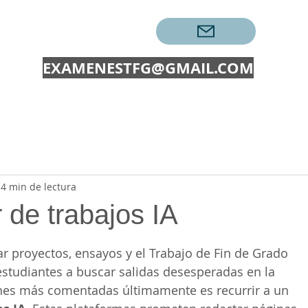
CONTACTAR →
EXAMENESTFG@GMAIL.COM
EXÁMENES
TRABAJOS
PECs UOC
EXAMENES O
4 min de lectura
de trabajos IA
ellas.
ar proyectos, ensayos y el Trabajo de Fin de Grado 
estudiantes a buscar salidas desesperadas en la 
nes más comentadas últimamente es recurrir a un 