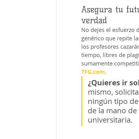
Asegura tu futu
verdad
No dejes el esfuerzo 
genérico que repite l
los profesores cazarán
tiempo, libres de plag
sumamente competitiv
TFG.com
.
¿Quieres ir s
mismo, solicit
ningún tipo d
de la mano de 
universitaria.