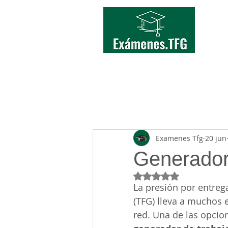
INICIO
TFG/TFM
Examenes Tfg
20 jun
Generador 
Obtuvo NaN de 5 estr
La presión por entreg
(TFG) lleva a muchos 
red. Una de las opcio