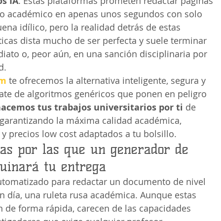
s IA
. Estas plataformas prometen redactar páginas 
do académico en apenas unos segundos con solo 
uena idílico, pero la realidad detrás de estas 
cas dista mucho de ser perfecta y suele terminar 
ato o, peor aún, en una sanción disciplinaria por 
d.
om
 te ofrecemos la alternativa inteligente, segura y 
ídate de algoritmos genéricos que ponen en peligro 
acemos tus trabajos universitarios por ti
 de 
arantizando la máxima calidad académica, 
 y precios low cost adaptados a tu bolsillo.
vas por las que un generador de 
ruinará tu entrega
automatizado para redactar un documento de nivel 
en día, una ruleta rusa académica. Aunque estas 
 de forma rápida, carecen de las capacidades 