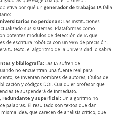
tigadoras que exige cualquier profesor.
objetiva por qué un 
generador de trabajos IA
 falla 
tario:
niversitarios no perdonan:
 Las instituciones 
ctualizado sus sistemas. Plataformas como 
on potentes módulos de detección de IA que 
nes de escritura robótica con un 98% de precisión. 
era tu texto, el algoritmo de la universidad lo sabrá 
ntes y bibliografía:
 Las IA sufren de 
Cuando no encuentran una fuente real para 
umento, se inventan nombres de autores, títulos de 
ublicación y códigos DOI. Cualquier profesor que 
erencias te suspenderá de inmediato.
 redundante y superficial:
 Un algoritmo no 
ice palabras. El resultado son textos que dan 
 misma idea, que carecen de análisis crítico, que 