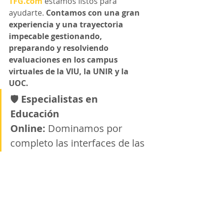
TFG.com
 estamos listos para 
ayudarte. 
Contamos con una gran 
experiencia y una trayectoria 
impecable gestionando, 
preparando y resolviendo 
evaluaciones en los campus 
virtuales de la VIU, la UNIR y la 
UOC.
🛡️ 
Especialistas en 
Educación 
Online:
 Dominamos por 
completo las interfaces de las 
principales universidades a 
distancia, las dinámicas de 
sus actividades semanales u 
obligatorias (como las PECs 
de la UOC o los portafolios de 