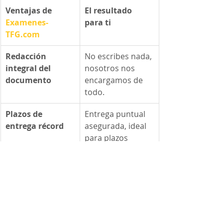
Ventajas de 
El resultado 
Examenes-
para ti
TFG.com
Redacción 
No escribes nada, 
integral del 
nosotros nos 
documento
encargamos de 
todo.
Plazos de 
Entrega puntual 
entrega récord
asegurada, ideal 
para plazos 
urgentes.
Tarifas low cost 
La mayor calidad 
ajustadas
académica al 
precio más 
competitivo.