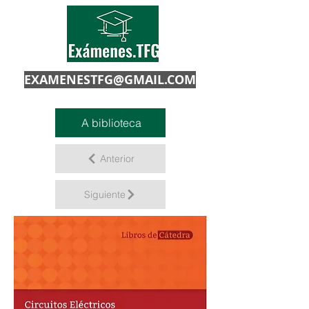
EXAMENESTFG@GMAIL.COM
A biblioteca
Anterior
Siguiente