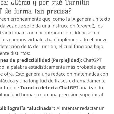
ica: ¿Cómo y por qué Turnitin 
T de forma tan precisa?
reen erróneamente que, como la IA genera un texto 
da vez que se le da una instrucción (
prompt
), los 
tradicionales no encontrarán coincidencias en 
, los campus virtuales han implementado el nuevo 
tección de IA de Turnitin, el cual funciona bajo 
nte distintos:
nes de predictibilidad (Perplejidad):
 ChatGPT 
do la palabra estadísticamente más probable que 
e otra. Esto genera una redacción matemática con 
ntáctica y una longitud de frases extremadamente 
oritmo de 
Turnitin detecta ChatGPT
 analizando 
ntaneidad humana con una precisión superior al 
bibliografía "alucinada":
 Al intentar redactar un 