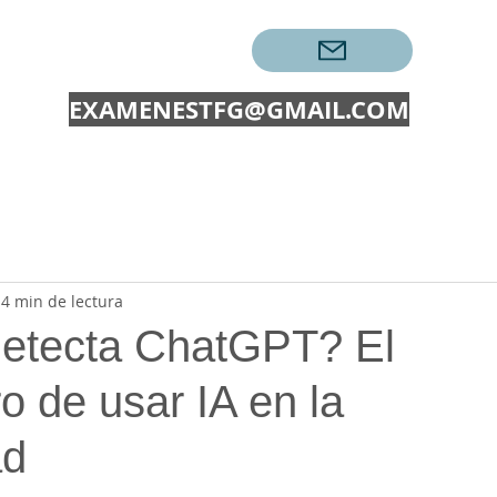
CONTACTAR →
EXAMENESTFG@GMAIL.COM
EXÁMENES
TRABAJOS
PECs UOC
EXAMENES O
4 min de lectura
 detecta ChatGPT? El
ro de usar IA en la
ad
ellas.