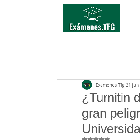
INICIO
TFG/TFM
Examenes Tfg
21 jun
¿Turnitin
gran pelig
Universid
Obtuvo NaN de 5 estr