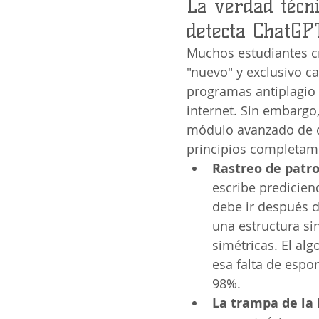
La verdad técn
detecta ChatGP
Muchos estudiantes c
"nuevo" y exclusivo ca
programas antiplagio 
internet. Sin embargo
módulo avanzado de de
principios completame
Rastreo de patro
escribe predicien
debe ir después d
una estructura si
simétricas. El alg
esa falta de espo
98%.
La trampa de la 