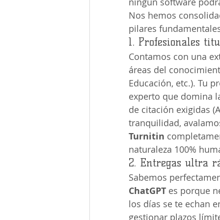
ningún software podrá
Nos hemos consolidado
pilares fundamentales
1. Profesionales tit
Contamos con una exte
áreas del conocimiento
Educación, etc.). Tu p
experto que domina la 
de citación exigidas (
tranquilidad, avalamos
Turnitin
 completament
naturaleza 100% huma
2. Entregas ultra r
Sabemos perfectament
ChatGPT
 es porque n
los días se te echan e
gestionar plazos límit