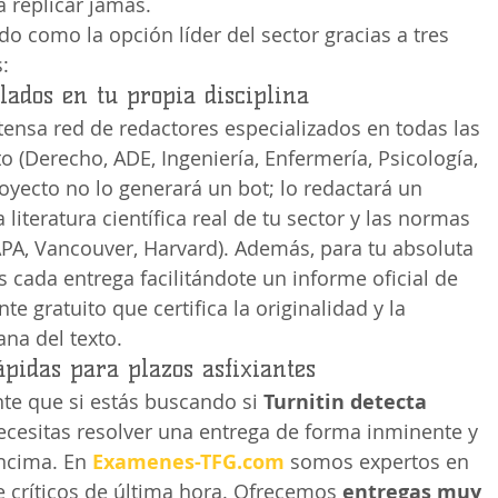
 replicar jamás.
 como la opción líder del sector gracias a tres 
:
ulados en tu propia disciplina
nsa red de redactores especializados en todas las 
 (Derecho, ADE, Ingeniería, Enfermería, Psicología, 
royecto no lo generará un bot; lo redactará un 
literatura científica real de tu sector y las normas 
APA, Vancouver, Harvard). Además, para tu absoluta 
 cada entrega facilitándote un informe oficial de 
e gratuito que certifica la originalidad y la 
na del texto.
ápidas para plazos asfixiantes
e que si estás buscando si 
Turnitin detecta 
ecesitas resolver una entrega de forma inminente y 
ncima. En 
Examenes-TFG.com
 somos expertos en 
e críticos de última hora. Ofrecemos 
entregas muy 