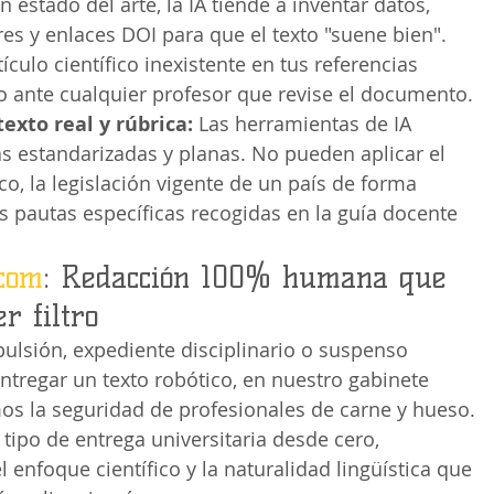
 estado del arte, la IA tiende a inventar datos, 
res y enlaces DOI para que el texto "suene bien". 
tículo científico inexistente en tus referencias 
o ante cualquier profesor que revise el documento.
exto real y rúbrica:
 Las herramientas de IA 
s estandarizadas y planas. No pueden aplicar el 
o, la legislación vigente de un país de forma 
as pautas específicas recogidas en la guía docente 
com
: Redacción 100% humana que 
r filtro
pulsión, expediente disciplinario o suspenso 
ntregar un texto robótico, en nuestro gabinete 
s la seguridad de profesionales de carne y hueso. 
tipo de entrega universitaria desde cero, 
l enfoque científico y la naturalidad lingüística que 