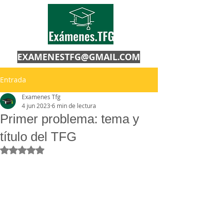
EXAMENESTFG@GMAIL.COM
Entrada
Examenes Tfg
4 jun 2023
6 min de lectura
Primer problema: tema y
título del TFG
Obtuvo NaN de 5 estrellas.