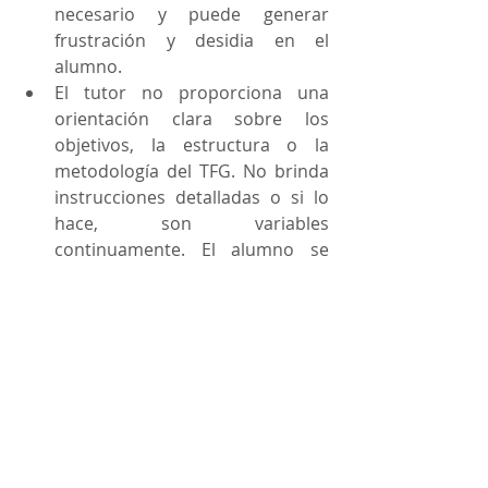
necesario y puede generar 
frustración y desidia en el 
alumno.
El tutor no proporciona una 
orientación clara sobre los 
objetivos, la estructura o la 
metodología del TFG. No brinda 
instrucciones detalladas o si lo 
hace, son variables 
continuamente. El alumno se 
encuentra perdido y con 
dificultades para avanzar en el 
proyecto.
Ofrece retroalimentación 
confusa, superficial o insuficiente 
sobre el trabajo. No hay 
comentarios constructivos ni 
señala aquellos aspectos que 
requieren una mejora. 