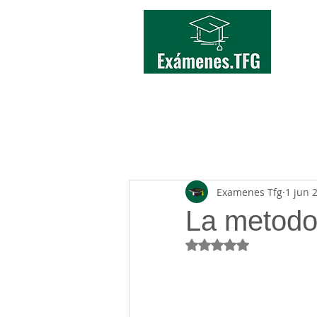
INICIO
TFG/TFM
Examenes Tfg
1 jun 
La metodo
Obtuvo NaN de 5 estr