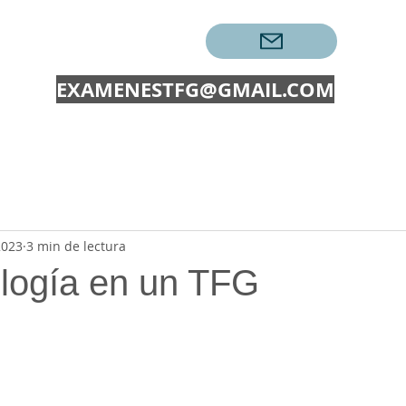
CONTACTAR →
EXAMENESTFG@GMAIL.COM
EXÁMENES
TRABAJOS
PECs UOC
EXAMENES O
2023
3 min de lectura
logía en un TFG
ellas.