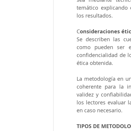
temático explicando c
los resultados.
C
onsideraciones éti
Se describen las cue
como pueden ser el 
confidencialidad de l
ética obtenida.
La metodología en un
coherente para la in
validez y confiabilid
los lectores evaluar l
en caso necesario.
TIPOS DE METODOLO