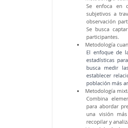
Se enfoca en c
subjetivos a tra
observación parti
Se busca captar 
participantes.
Metodología cuant
El enfoque de la
estadísticas para
busca medir las
establecer relaci
población más a
Metodología mixt
Combina element
para abordar pre
una visión más
recopilar y anali