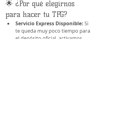
🌟 ¿Por qué elegirnos 
para hacer tu TFG?
Servicio Express Disponible:
 Si 
te queda muy poco tiempo para 
el depósito oficial, activamos 
nuestra célula de emergencia 
para redactar tu 
TFG express
 a 
la velocidad de la luz sin mermar 
un solo ápice de calidad formal.
Presupuestos a 
Medida:
 Evaluamos los 
requisitos específicos de tu guía 
(número de páginas, 
complejidad metodológica y 
plazo) para ofrecerte una tarifa 
competitiva y justa.
Tranquilidad en la Recta 
Final:
 Te liberas de la carga de 