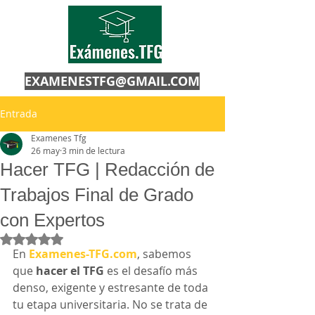
EXAMENESTFG@GMAIL.COM
Entrada
Examenes Tfg
26 may
3 min de lectura
Hacer TFG | Redacción de
Trabajos Final de Grado
con Expertos
Obtuvo NaN de 5 estrellas.
En 
Examenes-TFG.com
, sabemos 
que 
hacer el TFG
 es el desafío más 
denso, exigente y estresante de toda 
tu etapa universitaria. No se trata de 