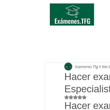
INICIO
TFG/TFM
Examenes Tfg
5 feb
2
Hacer exa
Especialis
Obtuvo NaN de 5 estr
Hacer exa