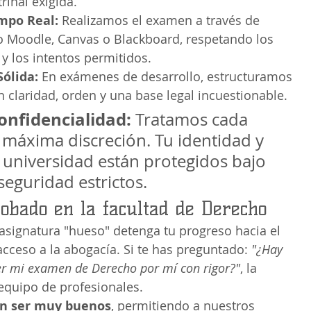
trinal exigida.
mpo Real:
 Realizamos el examen a través de 
 Moodle, Canvas o Blackboard, respetando los 
 y los intentos permitidos.
ólida:
 En exámenes de desarrollo, estructuramos 
n claridad, orden y una base legal incuestionable.
onfidencialidad:
 Tratamos cada 
 máxima discreción. Tu identidad y 
u universidad están protegidos bajo 
seguridad estrictos.
obado en la facultad de Derecho
signatura "hueso" detenga tu progreso hacia el 
cceso a la abogacía. Si te has preguntado: 
"¿Hay 
r mi examen de Derecho por mí con rigor?"
, la 
equipo de profesionales.
en ser muy buenos
, permitiendo a nuestros 