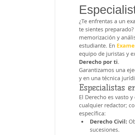
Especialis
¿Te enfrentas a un ex
te sientes preparado?
memorización y anális
estudiante. En 
Exame
equipo de juristas y e
Derecho por ti
.
Garantizamos una ejec
y en una técnica juríd
Especialistas e
El Derecho es vasto y
cualquier redactor; c
específica:
Derecho Civil:
 Ob
sucesiones.