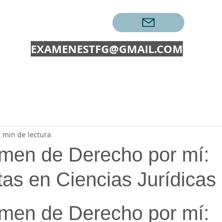
CONTACTAR →
EXAMENESTFG@GMAIL.COM
EXÁMENES
TRABAJOS
PECs UOC
EXAMENES O
 min de lectura
men de Derecho por mí:
tas en Ciencias Jurídicas
ellas.
men de Derecho por mí: 