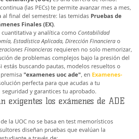
continua (las PECs) te permite avanzar mes a mes, 
a al final del semestre: las temidas 
Pruebas de 
ámenes Finales (EX)
.
 cuantitativa y analítica como 
Contabilidad 
ía, Estadística Aplicada, Dirección Financiera
 o 
raciones Financieras
 requieren no solo memorizar, 
ución de problemas complejos bajo la presión del 
. Si estás buscando pautas, modelos resueltos o 
 premisa 
"examenes uoc ade"
, en 
Examenes-
solución perfecta para que acudas a tu 
l seguridad y garantices tu aprobado.
an exigentes los exámenes de ADE 
de la UOC no se basa en test memorísticos 
nsultores diseñan pruebas que evalúan la 
estudiante a través de: