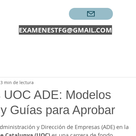
CONTACTAR →
EXAMENESTFG@GMAIL.COM
EXÁMENES
TRABAJOS
PECs UOC
EXAMENES O
3 min de lectura
 UOC ADE: Modelos
 y Guías para Aprobar
ellas.
dministración y Dirección de Empresas (ADE) en la 
de Catalunya (UOC)
 es una carrera de fondo. 