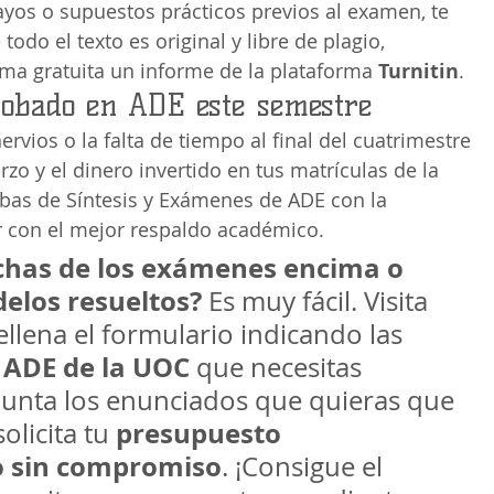
yos o supuestos prácticos previos al examen, te 
odo el texto es original y libre de plagio, 
ma gratuita un informe de la plataforma 
Turnitin
.
obado en ADE este semestre
rvios o la falta de tiempo al final del cuatrimestre 
rzo y el dinero invertido en tus matrículas de la 
bas de Síntesis y Exámenes de ADE con la 
r con el mejor respaldo académico.
echas de los exámenes encima o 
elos resueltos?
 Es muy fácil. Visita 
llena el formulario indicando las 
ADE de la UOC
 
 que necesitas 
junta los enunciados que quieras que 
presupuesto 
olicita tu 
o sin compromiso
. ¡Consigue el 