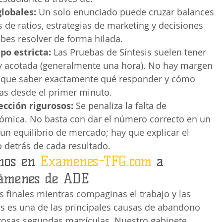
globales:
 Un solo enunciado puede cruzar balances 
s de ratios, estrategias de marketing y decisiones 
bes resolver de forma hilada.
po estricta:
 Las Pruebas de Síntesis suelen tener 
 acotada (generalmente una hora). No hay margen 
y que saber exactamente qué responder y cómo 
las desde el primer minuto.
ección rigurosos:
 Se penaliza la falta de 
nómica. No basta con dar el número correcto en un 
 un equilibrio de mercado; hay que explicar el 
o detrás de cada resultado.
mos en 
Examenes-TFG.com
 a 
xámenes de ADE
 finales mientras compaginas el trabajo y las 
es es una de las principales causas de abandono 
stosas segundas matrículas. Nuestro gabinete 