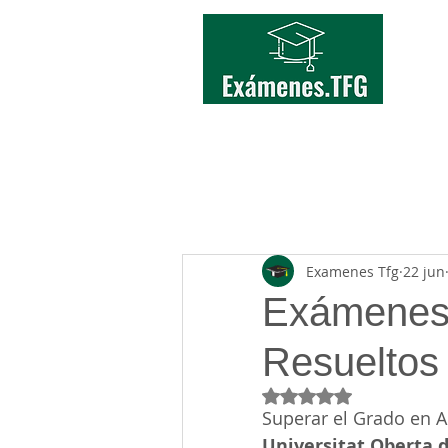
INICIO
TFG/TFM
Examenes Tfg
22 jun
Exámenes
Resueltos
Obtuvo NaN de 5 estr
Superar el Grado en A
Universitat Oberta 