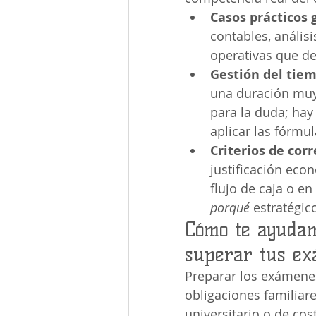
Casos prácticos 
contables, análisi
operativas que de
Gestión del tiem
una duración muy
para la duda; ha
aplicar las fórmu
Criterios de corr
justificación eco
flujo de caja o en
porqué
 estratégic
Cómo te ayuda
superar tus e
Preparar los exámenes
obligaciones familiar
universitario o de co