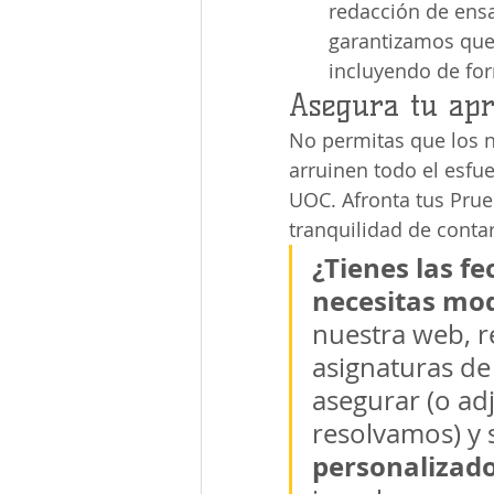
redacción de ensa
garantizamos que t
incluyendo de for
Asegura tu apr
No permitas que los ne
arruinen todo el esfue
UOC. Afronta tus Prue
tranquilidad de conta
¿Tienes las f
necesitas mod
nuestra web, re
asignaturas de
asegurar (o ad
resolvamos) y s
personalizad