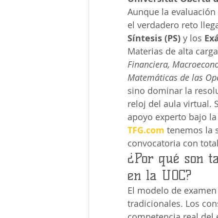
Aunque la evaluación 
el verdadero reto lleg
Síntesis (PS)
 y los 
Ex
Materias de alta carga
Financiera, Macroeconom
Matemáticas de las Ope
sino dominar la resol
reloj del aula virtual
apoyo experto bajo la
TFG.com
 tenemos la 
convocatoria con tota
¿Por qué son t
en la UOC?
El modelo de examen 
tradicionales. Los co
competencia real del 