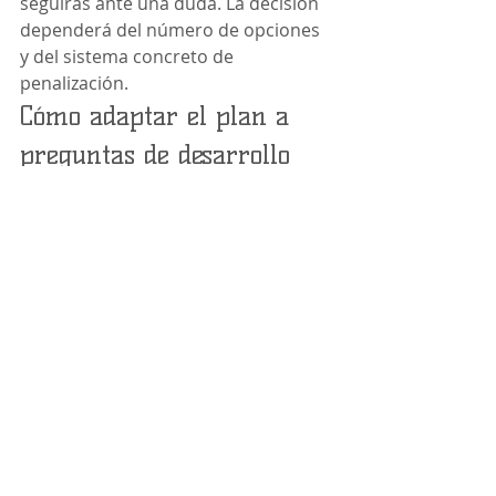
seguirás ante una duda. La decisión 
dependerá del número de opciones 
y del sistema concreto de 
penalización.
Cómo adaptar el plan a 
preguntas de desarrollo
Las preguntas de desarrollo exigen 
dominar el contenido y saber 
presentarlo de forma organizada.
Practica respuestas con esta 
estructura:
Idea principal o respuesta 
directa.
Explicación de los conceptos.
Argumentación o aplicación.
Ejemplo cuando sea relevante.
Conclusión breve.
Comprueba siempre el verbo del 