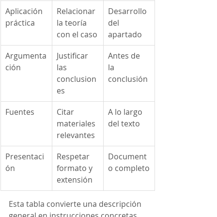
Aplicación 
Relacionar 
Desarrollo 
práctica
la teoría 
del 
con el caso
apartado
Argumenta
Justificar 
Antes de 
ción
las 
la 
conclusion
conclusión
es
Fuentes
Citar 
A lo largo 
materiales 
del texto
relevantes
Presentaci
Respetar 
Document
ón
formato y 
o completo
extensión
Esta tabla convierte una descripción 
general en instrucciones concretas.