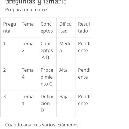
preguntas y temario
Prepara una matriz:
Pregu
Tema
Conc
Dificu
Resul
nta
eptos
ltad
tado
1
Tema 
Conc
Medi
Pendi
2
eptos
a
ente
 A-B
2
Tema 
Proce
Alta
Pendi
4
dimie
ente
nto C
3
Tema 
Defini
Baja
Pendi
1
ción 
ente
D
Cuando analices varios exámenes, 