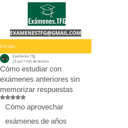
EXAMENESTFG@GMAIL.COM
Entrada
Examenes Tfg
25 jun
7 min de lectura
Cómo estudiar con
exámenes anteriores sin
memorizar respuestas
Obtuvo NaN de 5 estrellas.
Cómo aprovechar 
exámenes de años 