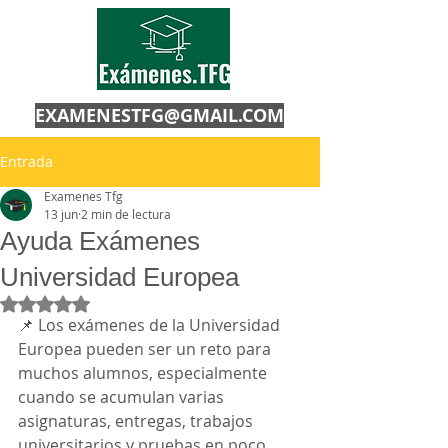
EXAMENESTFG@GMAIL.COM
Entrada
Examenes Tfg
13 jun
2 min de lectura
Ayuda Exámenes
Universidad Europea
Obtuvo NaN de 5 estrellas.
📌 Los exámenes de la Universidad 
Europea pueden ser un reto para 
muchos alumnos, especialmente 
cuando se acumulan varias 
asignaturas, entregas, trabajos 
universitarios y pruebas en poco 