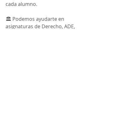
cada alumno.
🏛️ Podemos ayudarte en 
asignaturas de Derecho, ADE, 
Educación, Psicología, Economía, 
Ciencias Sociales, Humanidades, 
Ingeniería, Marketing, Comunicación, 
Salud y otras titulaciones de la 
Universidad Europea.
✅ Adaptamos cada servicio al nivel 
académico, al temario y a las 
exigencias concretas de cada 
asignatura.
🚀 Si necesitas ayuda exámenes 
Universidad Europea, apoyo con 
trabajos universitarios o ayuda 
académica online para tus 