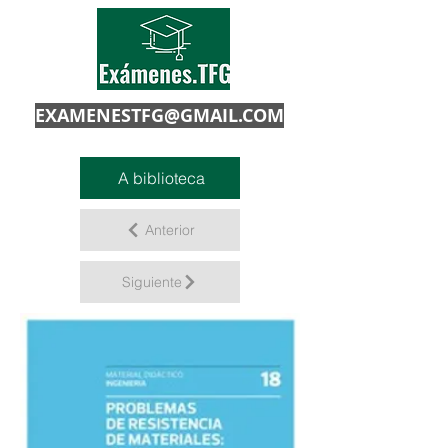
EXAMENESTFG@GMAIL.COM
A biblioteca
Anterior
Siguiente