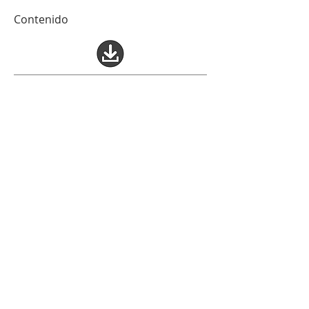
Contenido
Puntúa este libro
Quedan 200 carácteres
Enviar