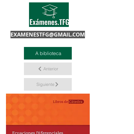
EXAMENESTFG@GMAIL.COM
A biblioteca
Anterior
Siguiente